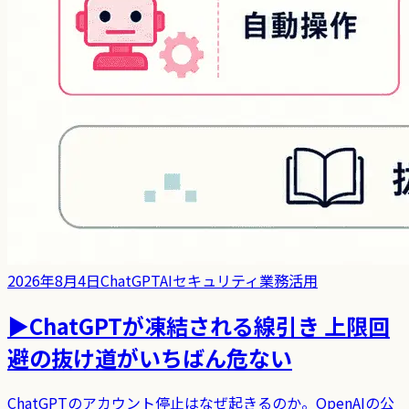
2026年8月4日
ChatGPT
AIセキュリティ
業務活用
▶
ChatGPTが凍結される線引き 上限回
避の抜け道がいちばん危ない
ChatGPTのアカウント停止はなぜ起きるのか。OpenAIの公