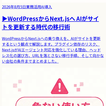
2026年8月5日
業務活用
AI導入
▶
WordPressからNext.jsへ AIがサイ
トを更新する時代の移行術
WordPressからNext.jsへの乗り換えを、AIがサイトを更新
するという観点で解説します。プラグイン依存のリスク、
Next.jsがAIエージェント対応を強化している理由、ヘッド
レス化の選び方、URLを落とさない移行手順、そして向かな
い会社の条件までまとめました。