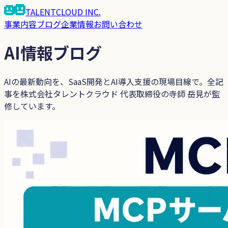
TALENTCLOUD
INC.
事業内容
ブログ
企業情報
お問い合わせ
AI情報ブログ
AIの最新動向を、SaaS開発とAI導入支援の現場目線で。
全記
事を
株式会社タレントクラウド 代表取締役
の
寺師 岳見
が監
修しています。