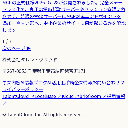
MCPの正式仕様2026-07-28が公開されました。完全ステー
トレス化で、専用の常時起動サーバーやセッション管理に依
存せず、普通のWebサーバーにMCP対応エンドポイントを
追加しやすい形へ。中小企業のサイトに何が起こるかを解説
します。
1
/
7
次のページ ▶
株式会社タレントクラウド
〒267-0055 千葉県千葉市緑区越智町171
事業内容
AI情報ブログ
AI活用度診断
企業情報
お問い合わせ
プ
ライバシーポリシー
TalentCloud
↗
LocalBase
↗
Kicue
↗
briefroom
↗
採用情報
↗
©
TalentCloud Inc.
All rights reserved.