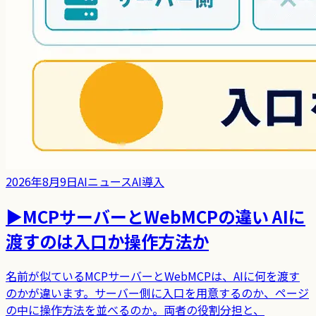
2026年8月9日
AIニュース
AI導入
▶
MCPサーバーとWebMCPの違い AIに
渡すのは入口か操作方法か
名前が似ているMCPサーバーとWebMCPは、AIに何を渡す
のかが違います。サーバー側に入口を用意するのか、ページ
の中に操作方法を並べるのか。両者の役割分担と、