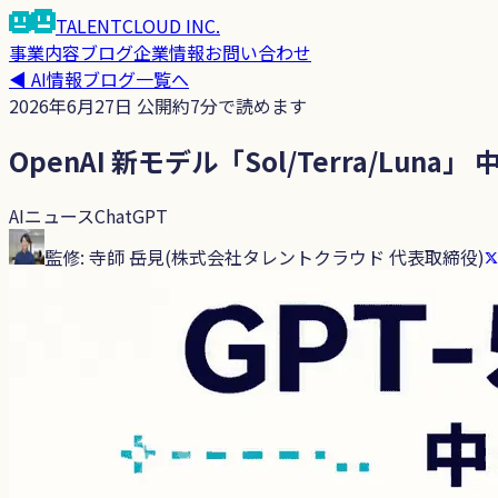
TALENTCLOUD
INC.
事業内容
ブログ
企業情報
お問い合わせ
◀
AI情報ブログ
一覧へ
2026年6月27日
公開
約
7
分で読めます
OpenAI 新モデル「Sol/Terra/Lu
AIニュース
ChatGPT
監修:
寺師 岳見
(
株式会社タレントクラウド 代表取締役
)