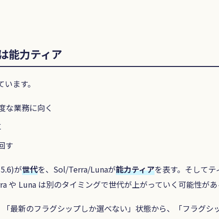
前は能力ティア
っています。
高度な業務に向く
に
回す
.6)が
世代
を、Sol/Terra/Lunaが
能力ティア
を表す。そしてテ
で、Terra や Luna は別のタイミングで世代が上がっていく可能
新のフラグシップしか選べない」状態から、「フラグシップは S