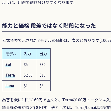
ように、用途で選び分けやすくなります。
能力と価格 段差ではなく階段になった
公式発表で示された3モデルの価格は、次のとおりです(100
モデル
入力
出力
Sol
$5
$30
Terra
$2.50
$15
Luna
$1
$6
為替を仮に1ドル160円で置くと、Terraの100万トークンは
議事録の要約など)を回す土俵としては、Terra/Lunaは現