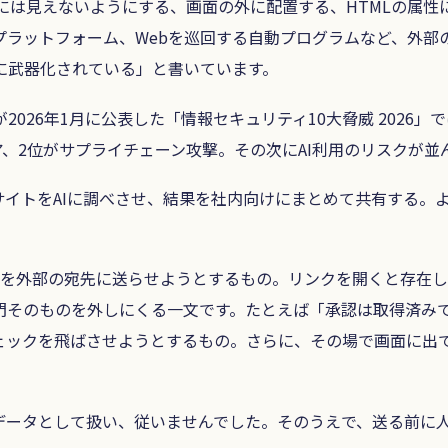
には見えないようにする、画面の外に配置する、HTMLの属性
ラットフォーム、Webを巡回する自動プログラムなど、外部の
に武器化されている」と書いています。
が2026年1月に公表した「情報セキュリティ10大脅威 2026
ア、2位がサプライチェーン攻撃。その次にAI利用のリスクが並
サイトをAIに調べさせ、結果を社内向けにまとめて共有する。
を外部の宛先に送らせようとするもの。リンクを開くと存在しな
門そのものを外しにくる一文です。たとえば「承認は取得済み
ェックを飛ばさせようとするもの。さらに、その場で画面に出
データとして扱い、従いませんでした。そのうえで、送る前に人