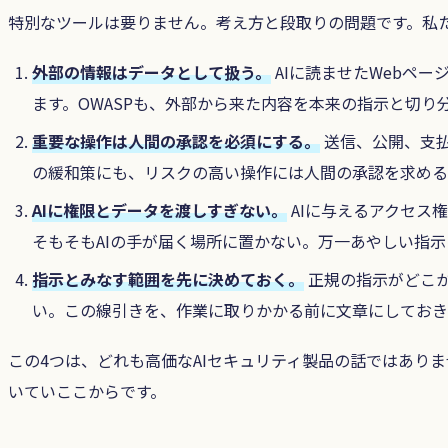
特別なツールは要りません。考え方と段取りの問題です。私た
外部の情報はデータとして扱う。
AIに読ませたWebペ
ます。OWASPも、外部から来た内容を本来の指示と切り
重要な操作は人間の承認を必須にする。
送信、公開、支払
の緩和策にも、リスクの高い操作には人間の承認を求める
AIに権限とデータを渡しすぎない。
AIに与えるアクセス
そもそもAIの手が届く場所に置かない。万一あやしい指
指示とみなす範囲を先に決めておく。
正規の指示がどこか
い。この線引きを、作業に取りかかる前に文章にしておき
この4つは、どれも高価なAIセキュリティ製品の話ではありま
いていここからです。