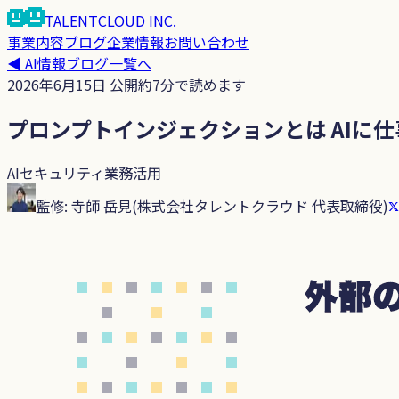
TALENTCLOUD
INC.
事業内容
ブログ
企業情報
お問い合わせ
◀
AI情報ブログ
一覧へ
2026年6月15日
公開
約
7
分で読めます
プロンプトインジェクションとは AIに
AIセキュリティ
業務活用
監修:
寺師 岳見
(
株式会社タレントクラウド 代表取締役
)