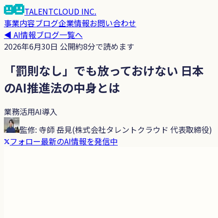
TALENTCLOUD
INC.
事業内容
ブログ
企業情報
お問い合わせ
◀
AI情報ブログ
一覧へ
2026年6月30日
公開
約
8
分で読めます
「罰則なし」でも放っておけない 日本
のAI推進法の中身とは
業務活用
AI導入
監修:
寺師 岳見
(
株式会社タレントクラウド 代表取締役
)
フォロー
最新のAI情報を発信中