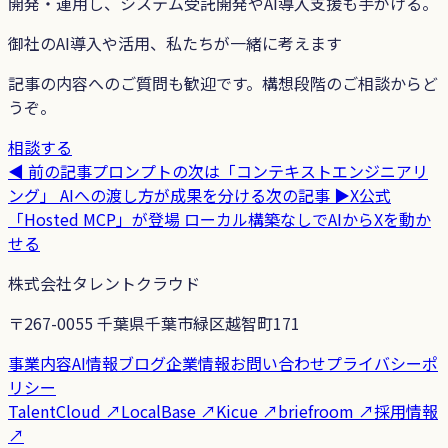
開発・運用し、システム受託開発やAI導入支援も手がける。
御社のAI導入や活用、私たちが一緒に考えます
記事の内容へのご質問も歓迎です。構想段階のご相談からど
うぞ。
相談する
◀ 前の記事
プロンプトの次は「コンテキストエンジニアリ
ング」 AIへの渡し方が成果を分ける
次の記事 ▶
X公式
「Hosted MCP」が登場 ローカル構築なしでAIからXを動か
せる
株式会社タレントクラウド
〒267-0055 千葉県千葉市緑区越智町171
事業内容
AI情報ブログ
企業情報
お問い合わせ
プライバシーポ
リシー
TalentCloud
↗
LocalBase
↗
Kicue
↗
briefroom
↗
採用情報
↗