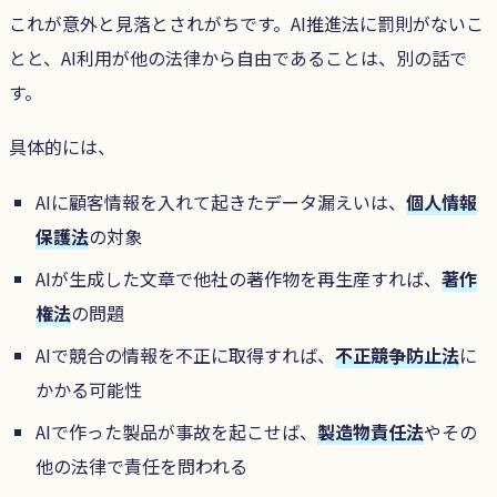
これが意外と見落とされがちです。AI推進法に罰則がないこ
とと、AI利用が他の法律から自由であることは、別の話で
す。
具体的には、
AIに顧客情報を入れて起きたデータ漏えいは、
個人情報
保護法
の対象
AIが生成した文章で他社の著作物を再生産すれば、
著作
権法
の問題
AIで競合の情報を不正に取得すれば、
不正競争防止法
に
かかる可能性
AIで作った製品が事故を起こせば、
製造物責任法
やその
他の法律で責任を問われる