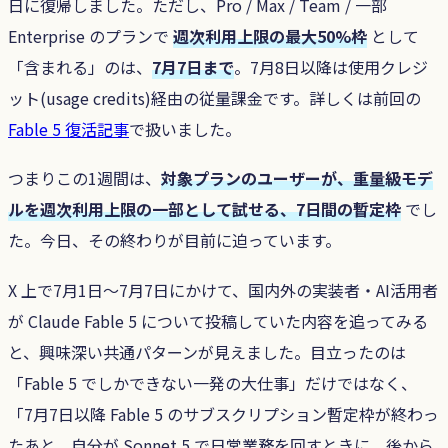
日に復帰しました。ただし、Pro / Max / Team / 一部
Enterprise のプランで
週次利用上限の最大50%枠
として
「含まれる」のは、
7月7日まで
。7月8日以降は使用クレジ
ット(usage credits)経由の従量課金です。詳しくは前回の
Fable 5 復活記事
で扱いました。
つまりこの1週間は、
対象プランのユーザーが、重量級モデ
ルを週次利用上限の一部として試せる、7日間の暫定枠
でし
た。今日、その終わりが目前に迫っています。
X 上で7月1日〜7月7日にかけて、国内外の実装者・AI活用者
が Claude Fable 5 について投稿していた内容を追ってみる
と、興味深い共通パターンが見えました。目立ったのは
「Fable 5 でしかできない一発の大仕事」だけではなく、
「7月7日以降 Fable 5 のサブスクリプション暫定枠が終わっ
たあと、自分が Sonnet 5 で日常業務を回すときに、後から