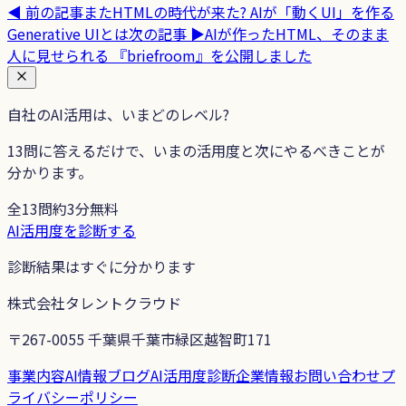
◀ 前の記事
またHTMLの時代が来た? AIが「動くUI」を作る
Generative UIとは
次の記事 ▶
AIが作ったHTML、そのまま
人に見せられる 『briefroom』を公開しました
自社のAI活用は、いまどのレベル?
13
問に答えるだけで、いまの活用度と次にやるべきことが
分かります。
全13問
約3分
無料
AI活用度を診断する
診断結果はすぐに分かります
株式会社タレントクラウド
〒267-0055 千葉県千葉市緑区越智町171
事業内容
AI情報ブログ
AI活用度診断
企業情報
お問い合わせ
プ
ライバシーポリシー