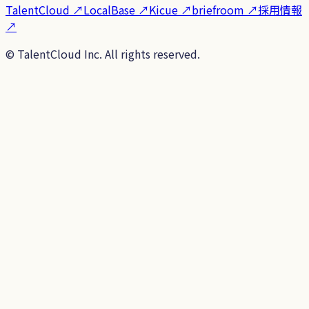
TalentCloud
↗
LocalBase
↗
Kicue
↗
briefroom
↗
採用情報
↗
©
TalentCloud Inc.
All rights reserved.