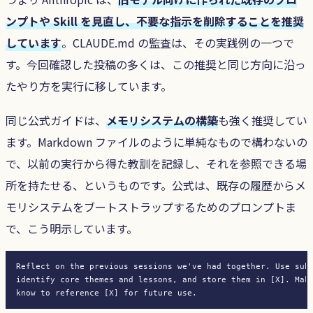
ンプトや Skill を見直し、不要な指示を削除することを推奨
しています
。CLAUDE.md の監査は、その実践例の一つで
す。今回確認した投稿の多くは、この推奨と同じ方向に沿っ
たやり方を実行に移しています。
同じ公式ガイドは、
メモリシステムの構築
も強く推奨してい
ます。Markdown ファイルのように単純なもので構わないの
で、以前の実行から得た教訓を記録し、それを参照できる場
所を持たせる、というものです。公式は、既存の履歴からメ
モリシステムをブートストラップするためのプロンプトま
で、こう明示しています。
Reflect on the previous sessions we've had together. Use suba
identify core themes and lessons, and store them in [X]. Make