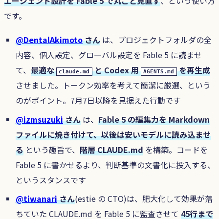
エージェント設計を Fable 5 で丸ごと見直す
、という使い方
です。
@DentalAkimoto
さん
は、プロジェクトフォルダの全
内容、個人設定、グローバル設定を Fable 5 に読ませ
て、
最適な
と Codex 用
を再生成
claude.md
AGENTS.md
させました。トークン効率を考えて簡潔に厳選、という
のがポイント。7月7日以降を見据えた行動です
@izmsuzuki
さん
は、
Fable 5 の編集力を Markdown
ファイルに焼き付けて、以後は安いモデルに読み込ませ
る
という趣旨で、
階層 CLAUDE.md
を構築。コードを
Fable 5 に書かせるより、判断基準の文書化に投入する、
というスタンスです
@tiwanari
さん
(estie の CTO)は、肥大化して効果が落
ちていた CLAUDE.md を Fable 5 に監査させて
45行まで