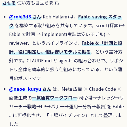
させる
使い方も目立ちます。
@robj3d3
さん
(Rob Hallam)は、
Fable-saving スタッ
ク
を構築する取り組みを共有しています。scout(探索)→
Fable で計画 → implement(実装は安いモデル)→
reviewer、というパイプラインで、
Fable を「計画と設
計」役に限定し、他は安いモデルに振る
、という設計方
針です。CLAUDE.md と agents の組み合わせで、リポジ
トリ全体を効率的に扱う仕組みになっている、という趣
旨のポストです
@naoe_kuryu
さん
は、Meta 広告 × Claude Code ×
画像生成の
一気通貫ワークフロー
(司令塔→ナレッジ→リ
サーチ→戦略→LP→バナー→運用→分析→報告)を Fable
5 に可視化させ、「工場パイプライン」として整理しま
した