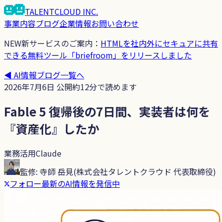
TALENTCLOUD
INC.
事業内容
ブログ
企業情報
お問い合わせ
NEW
新サービスのご案内：
HTMLを社内外にセキュアに共有
できる無料ツール「briefroom」をリリースしました
◀
AI情報ブログ
一覧へ
2026年7月6日
公開
約
12
分で読めます
Fable 5 復帰後の7日間、実装者は何を
『資産化』したか
業務活用
Claude
監修:
寺師 岳見
(
株式会社タレントクラウド 代表取締役
)
フォロー
最新のAI情報を発信中